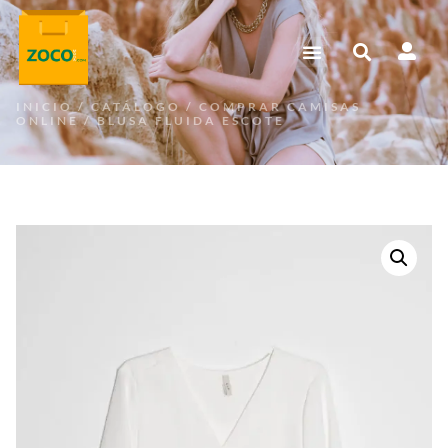
INICIO
/
CATÁLOGO
/
COMPRAR CAMISAS
ONLINE
/ BLUSA FLUIDA ESCOTE