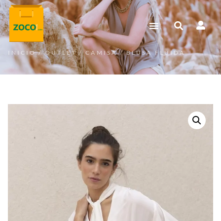
INICIO
/
OUTLET
/
CAMISA
/ BLUSA FLUIDA