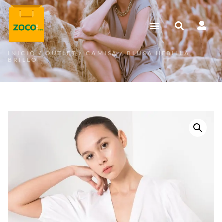
INICIO
/
OUTLET
/
CAMISA
/ BLUSA HEBILLA
BRILLO