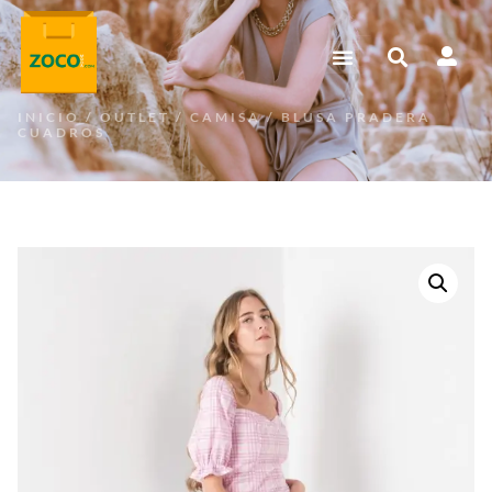
INICIO
/
OUTLET
/
CAMISA
/ BLUSA PRADERA
CUADROS