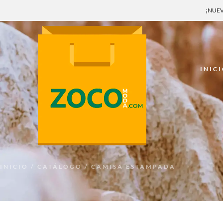
¡NUEV
INIC
INICIO
/
CATÁLOGO
/ CAMISA ESTAMPADA