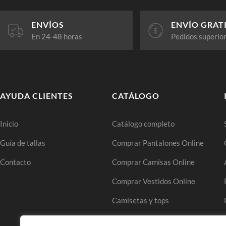
ENVÍOS
ENVÍO GRAT
En 24-48 horas
Pedidos superio
AYUDA CLIENTES
CATÁLOGO
Inicio
Catálogo completo
Guía de tallas
Comprar Pantalones Online
Contacto
Comprar Camisas Online
Comprar Vestidos Online
Camisetas y tops
Comprar Faldas Online