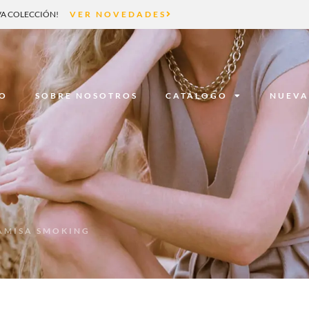
A COLECCIÓN!
VER NOVEDADES
IO
SOBRE NOSOTROS
CATÁLOGO
NUEVA
AMISA SMOKING