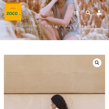
INICIO
/
OUTLET
/
CAMISA
/ CAMISA TEXTURA
CON PLIEGUES