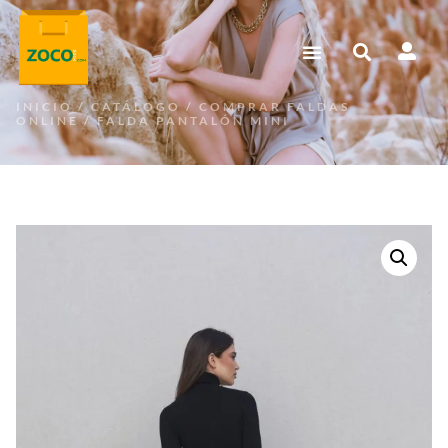
INICIO
/
CATÁLOGO
/
COMPRAR FALDAS
ONLINE
/ FALDA PANTALÓN MINI