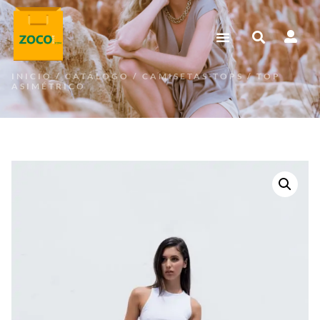
INICIO
/
CATÁLOGO
/
CAMISETAS-TOPS
/ TOP
ASIMÉTRICO