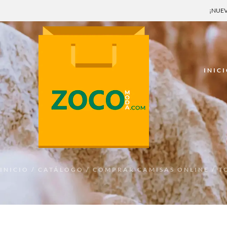
¡NUEV
INIC
INICIO
/
CATÁLOGO
/
COMPRAR CAMISAS ONLINE
/ T