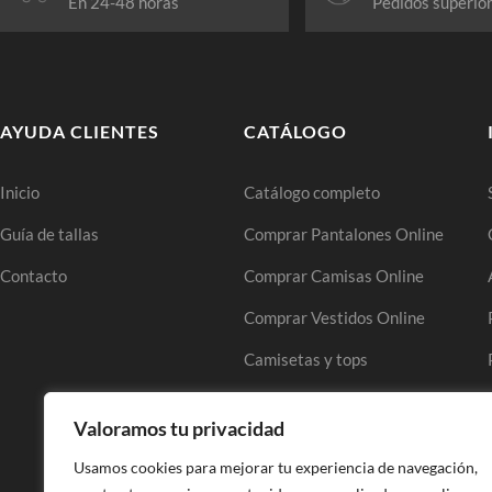
En 24-48 horas
Pedidos superio
AYUDA CLIENTES
CATÁLOGO
Inicio
Catálogo completo
Guía de tallas
Comprar Pantalones Online
Contacto
Comprar Camisas Online
Comprar Vestidos Online
Camisetas y tops
Comprar Faldas Online
Valoramos tu privacidad
Comprar Blazers Online
Usamos cookies para mejorar tu experiencia de navegación,
Jeans