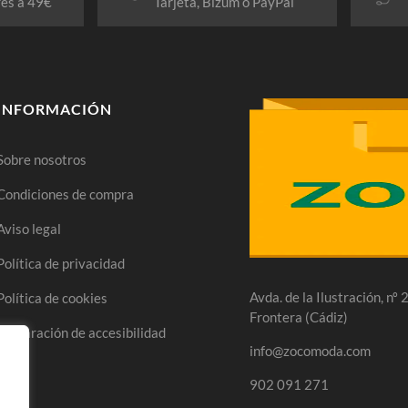
res a 49€
Tarjeta, Bizum o PayPal
INFORMACIÓN
Sobre nosotros
Condiciones de compra
Aviso legal
Política de privacidad
Avda. de la Ilustración, nº
Política de cookies
Frontera (Cádiz)
Declaración de accesibilidad
info@zocomoda.com
902 091 271