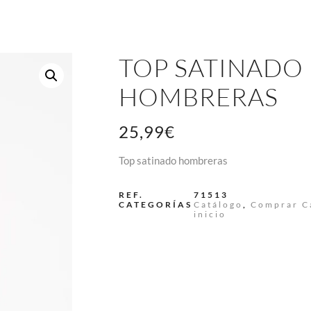
TOP SATINADO
HOMBRERAS
25,99
€
Top satinado hombreras
REF.
71513
CATEGORÍAS
Catálogo
,
Comprar C
inicio