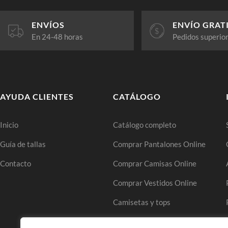
ENVÍOS
ENVÍO GRAT
En 24-48 horas
Pedidos superio
AYUDA CLIENTES
CATÁLOGO
Inicio
Catálogo completo
Guía de tallas
Comprar Pantalones Online
Contacto
Comprar Camisas Online
Comprar Vestidos Online
Camisetas y tops
Comprar Faldas Online