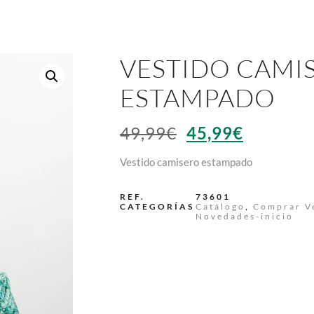
VESTIDO CAMI
ESTAMPADO
49,99
€
45,99
€
Vestido camisero estampado
REF.
73601
CATEGORÍAS
Catálogo
,
Comprar V
Novedades-inicio