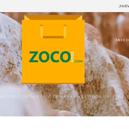
¡NUEV
INIC
INICIO
/
CATÁLOGO
/
COMPRAR VESTIDOS ONLINE
/ 