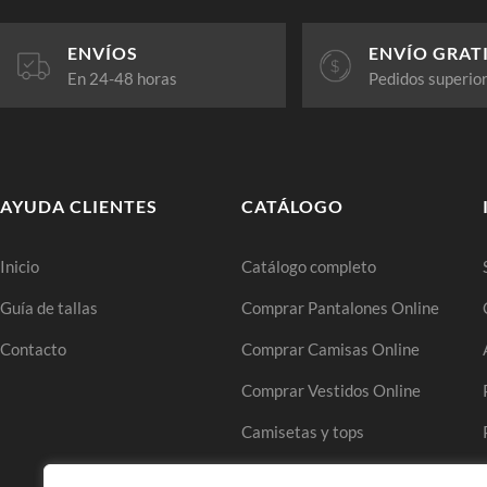
ENVÍOS
ENVÍO GRAT
En 24-48 horas
Pedidos superio
AYUDA CLIENTES
CATÁLOGO
Inicio
Catálogo completo
Guía de tallas
Comprar Pantalones Online
Contacto
Comprar Camisas Online
Comprar Vestidos Online
Camisetas y tops
Comprar Faldas Online