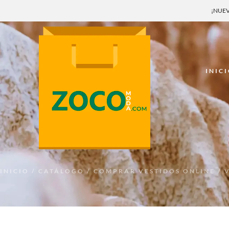
¡NUEV
INIC
INICIO
/
CATÁLOGO
/
COMPRAR VESTIDOS ONLINE
/ 