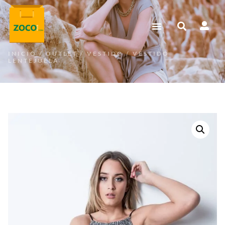
INICIO
/
OUTLET
/
VESTIDO
/ VESTIDO
LENTEJUELA