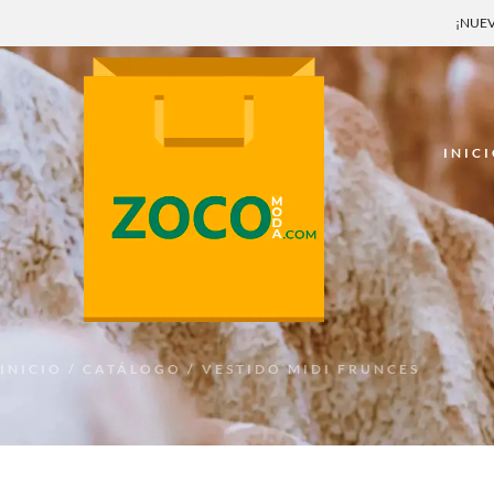
¡NUEV
INIC
INICIO
/
CATÁLOGO
/ VESTIDO MIDI FRUNCES