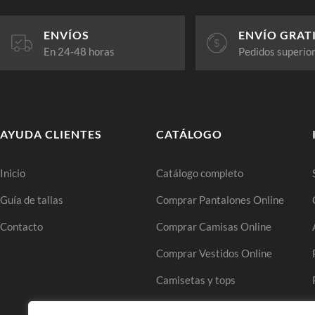
ENVÍOS
ENVÍO GRAT
En 24-48 horas
Pedidos superio
AYUDA CLIENTES
CATÁLOGO
Inicio
Catálogo completo
Guía de tallas
Comprar Pantalones Online
Contacto
Comprar Camisas Online
Comprar Vestidos Online
Camisetas y tops
Comprar Faldas Online