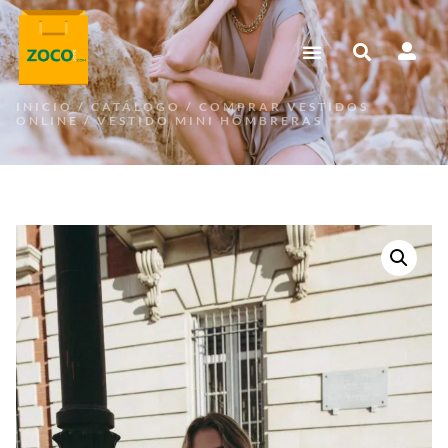
INICIO
/
CATÁLOGO
/
COMPRAR VESTIDOS
ONLINE
/ VESTIDO MINI HOMBRERAS