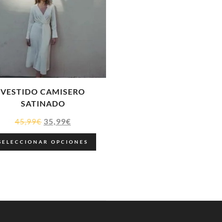
VESTIDO CAMISERO
SATINADO
35,99
€
45,99
€
SELECCIONAR OPCIONES