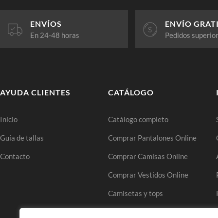
ENVÍOS
ENVÍO GRAT
En 24-48 horas
Pedidos superio
AYUDA CLIENTES
CATÁLOGO
Inicio
Catálogo completo
Guía de tallas
Comprar Pantalones Online
Contacto
Comprar Camisas Online
Comprar Vestidos Online
Camisetas y tops
Comprar Faldas Online