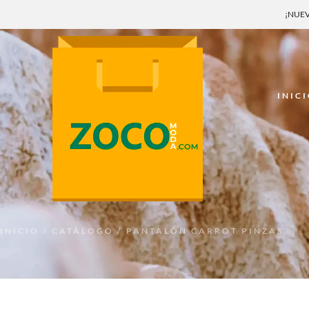
¡NUEV
INIC
INICIO
/
CATÁLOGO
/ PANTALÓN CARROT PINZAS