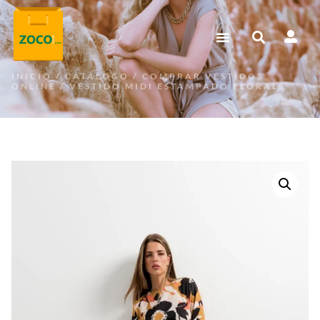
INICIO
/
CATÁLOGO
/
COMPRAR VESTIDOS
ONLINE
/ VESTIDO MIDI ESTAMPADO FLORAL